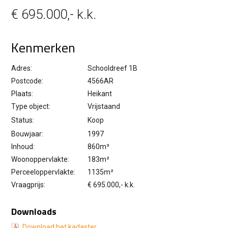
€ 695.000,- k.k.
Kenmerken
Adres:
Schooldreef 1B
Postcode:
4566AR
Plaats:
Heikant
Type object:
Vrijstaand
Status:
Koop
Bouwjaar:
1997
Inhoud:
860m³
Woonoppervlakte:
183m²
Perceeloppervlakte:
1135m²
Vraagprijs:
€ 695.000,- k.k.
Downloads
Download het kadaster