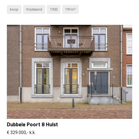
koop
Vrijstaand
1920
191m²
Dubbele Poort 8 Hulst
€ 329.000,- k.k.