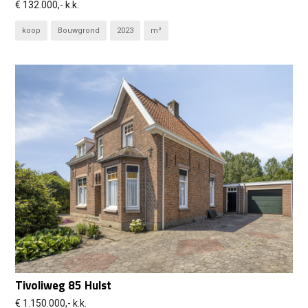
€ 132.000,- k.k.
koop
Bouwgrond
2023
m²
Tivoliweg 85 Hulst
€ 1.150.000,- k.k.