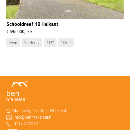
Schooldreef 1B Heikant
€ 695.000,- k.k.
koop
Vrijstaand
1997
183m²
Glacisweg 46 - 4561 HG Hulst
info@benmakelaar.nl
0114-320212