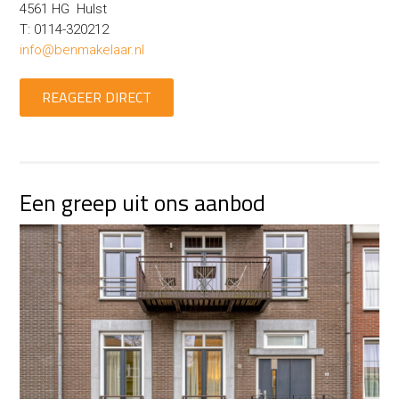
4561 HG Hulst
T: 0114-320212
info@benmakelaar.nl
REAGEER DIRECT
Een greep uit ons aanbod