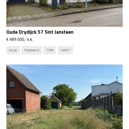
Oude Drydijck 57 Sint Jansteen
€ 489.000,- k.k.
koop
Vrijstaand
1946
160m²